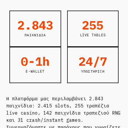
2.843
255
ΠΑΙΧΝΊΔΙΑ
LIVE TABLES
0-1h
24/7
E-WALLET
ΥΠΟΣΤΉΡΙΞΗ
Η πλατφόρμα μας περιλαμβάνει 2.843
παιχνίδια: 2.415 slots, 255 τραπέζια
live casino, 142 παιχνίδια τραπεζιού RNG
και 31 crash/instant games.
Συνεργαζόμαστε με παρόχους που γνωρίζετε