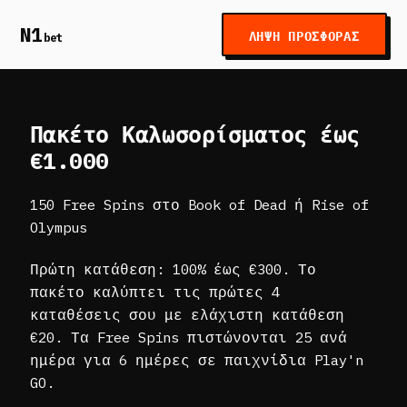
N1
ΛΉΨΗ ΠΡΟΣΦΟΡΆΣ
bet
Πακέτο Καλωσορίσματος έως
€1.000
150 Free Spins στο Book of Dead ή Rise of
Olympus
Πρώτη κατάθεση: 100% έως €300. Το
πακέτο καλύπτει τις πρώτες 4
καταθέσεις σου με ελάχιστη κατάθεση
€20. Τα Free Spins πιστώνονται 25 ανά
ημέρα για 6 ημέρες σε παιχνίδια Play'n
GO.