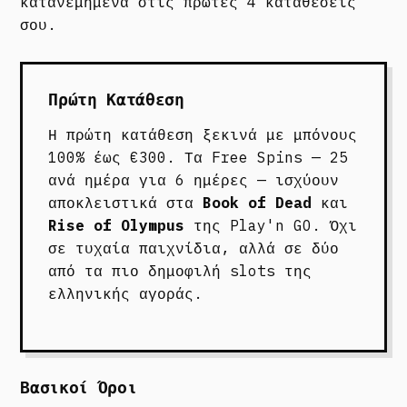
κατανεμημένα στις πρώτες 4 καταθέσεις
σου.
Πρώτη Κατάθεση
Η πρώτη κατάθεση ξεκινά με μπόνους
100% έως €300. Τα Free Spins — 25
ανά ημέρα για 6 ημέρες — ισχύουν
αποκλειστικά στα
Book of Dead
και
Rise of Olympus
της Play'n GO. Όχι
σε τυχαία παιχνίδια, αλλά σε δύο
από τα πιο δημοφιλή slots της
ελληνικής αγοράς.
Βασικοί Όροι