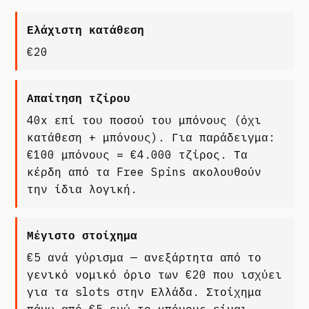
Ελάχιστη κατάθεση
€20
Απαίτηση τζίρου
40x επί του ποσού του μπόνους (όχι
κατάθεση + μπόνους). Για παράδειγμα:
€100 μπόνους = €4.000 τζίρος. Τα
κέρδη από τα Free Spins ακολουθούν
την ίδια λογική.
Μέγιστο στοίχημα
€5 ανά γύρισμα — ανεξάρτητα από το
γενικό νομικό όριο των €20 που ισχύει
για τα slots στην Ελλάδα. Στοίχημα