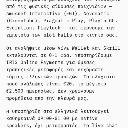
από τις φυσικές αίθουσες παιχνιδιών —
Amusnet Interactive (EGT), Novomatic
(Greentube), Pragmatic Play, Play'n GO,
Evolution, Playtech — και φέρνουμε την
εμπειρία των slot halls στο κινητό σας.
Οι αναλήψεις μέσω Viva Wallet και Skrill
εκτελούνται σε 0-1 ώρα. Υποστηρίζουμε
IRIS Online Payments για άμεσες
τραπεζικές μεταφορές και δεχόμαστε
κάρτες ελληνικών τραπεζών. Το ελάχιστο
ποσό ανάληψης είναι €20, το μέγιστο
€2.500 ημερησίως. Δεν χρεώνουμε
προμήθεια από την πλευρά μας.
Η υποστήριξη στα ελληνικά λειτουργεί
καθημερινά 09:00-01:00 με native
speakers, όχι μεταφραστές. Το live chat