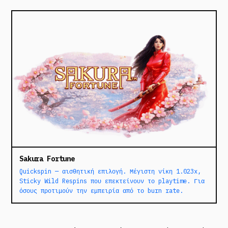
Sakura Fortune
Quickspin — αισθητική επιλογή. Μέγιστη νίκη 1.023x,
Sticky Wild Respins που επεκτείνουν το playtime. Για
όσους προτιμούν την εμπειρία από το burn rate.