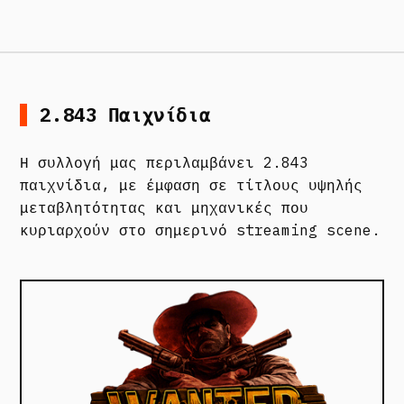
2.843 Παιχνίδια
Η συλλογή μας περιλαμβάνει 2.843
παιχνίδια, με έμφαση σε τίτλους υψηλής
μεταβλητότητας και μηχανικές που
κυριαρχούν στο σημερινό streaming scene.